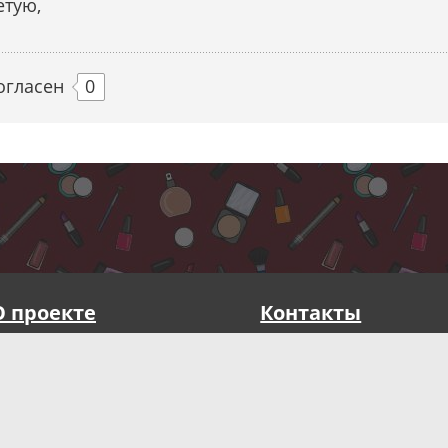
етую,
огласен
0
О проекте
Контакты
Публичная оферта
Реквизиты