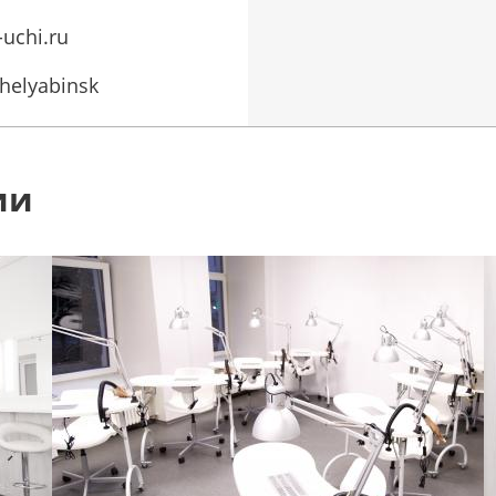
-uchi.ru
chelyabinsk
ии