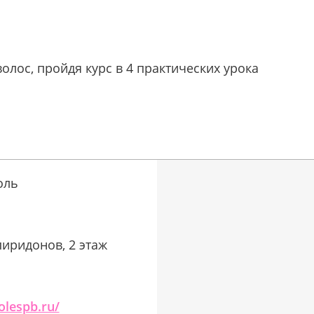
лос, пройдя курс в 4 практических урока
оль
пиридонов, 2 этаж
olespb.ru/